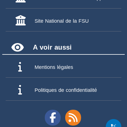
Site National de la FSU
remove_red_eye
A voir aussi
Mentions légales
Politiques de confidentialité
phone_callback