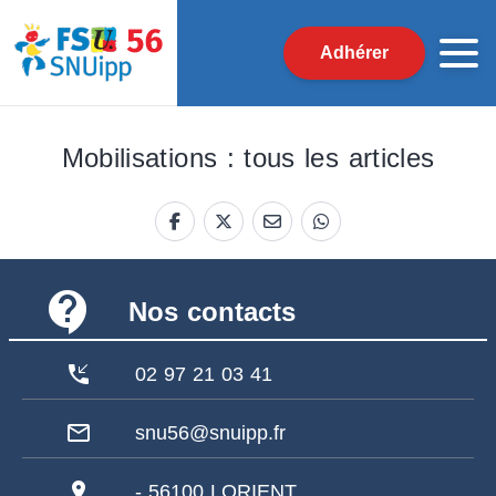
Adhérer
Mobilisations : tous les articles
contact_support
Nos contacts
phone_callback
02 97 21 03 41
mail_outline
snu56@snuipp.fr
pin_drop
- 56100 LORIENT