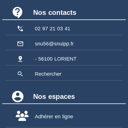
contact_support
Nos contacts
phone_callback
02 97 21 03 41
mail_outline
snu56@snuipp.fr
pin_drop
- 56100 LORIENT
search
Rechercher
account_circle
Nos espaces
Adhérer en ligne