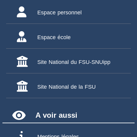
Espace personnel
Espace école
Site National du FSU-SNUipp
Site National de la FSU
remove_red_eye
A voir aussi
Mentions légales