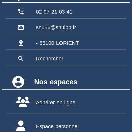
phone_callback
02 97 21 03 41
mail_outline
snu56@snuipp.fr
pin_drop
- 56100 LORIENT
search
Rechercher
account_circle
Nos espaces
Adhérer en ligne
Espace personnel