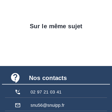
Sur le même sujet
contact_support
Nos contacts
phone_callback
02 97 21 03 41
mail_outline
snu56@snuipp.fr