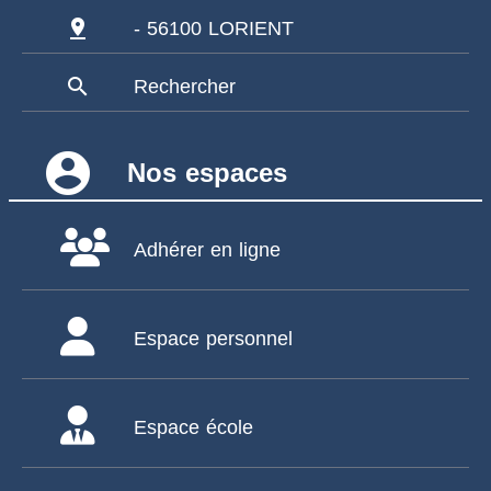
pin_drop
- 56100 LORIENT
search
Rechercher
account_circle
Nos espaces
Adhérer en ligne
Espace personnel
Espace école