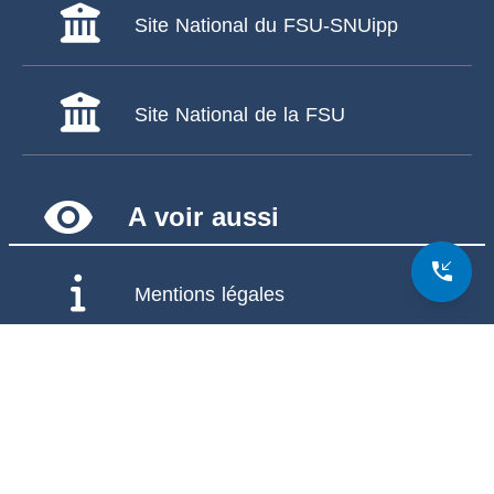
Site National du FSU-SNUipp
Site National de la FSU
remove_red_eye
A voir aussi
phone_callback
Mentions légales
Politiques de confidentialité