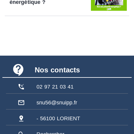
énergétique ?
contact_support
Nos contacts
phone_callback
02 97 21 03 41
mail_outline
snu56@snuipp.fr
pin_drop
- 56100 LORIENT