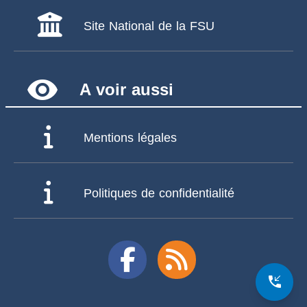
Site National de la FSU
remove_red_eye
A voir aussi
Mentions légales
Politiques de confidentialité
phone_callback