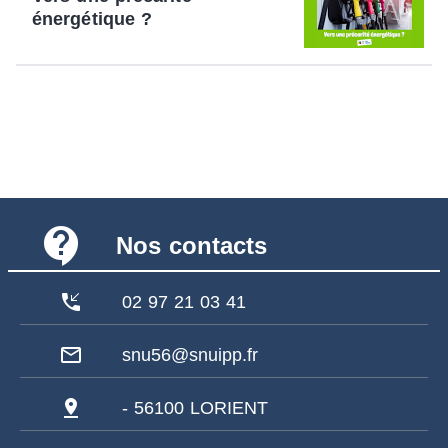
énergétique ?
contact_support
Nos contacts
phone_callback
02 97 21 03 41
mail_outline
snu56@snuipp.fr
pin_drop
- 56100 LORIENT