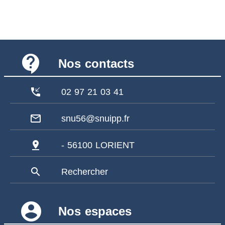
contact_support
Nos contacts
phone_callback
02 97 21 03 41
mail_outline
snu56@snuipp.fr
pin_drop
- 56100 LORIENT
search
Rechercher
account_circle
Nos espaces