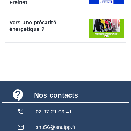
Freinet
Vers une précarité
énergétique ?
contact_support
Nos contacts
phone_callback
02 97 21 03 41
mail_outline
snu56@snuipp.fr