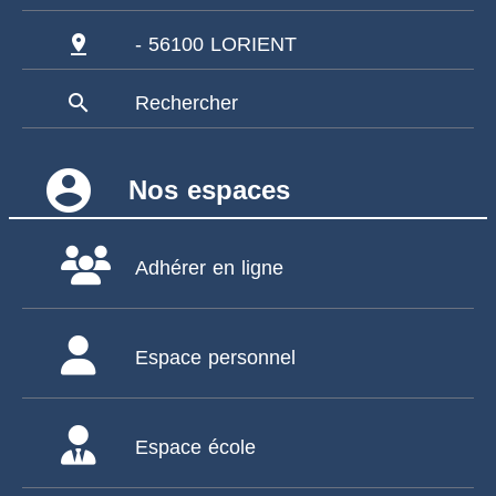
pin_drop
- 56100 LORIENT
search
Rechercher
account_circle
Nos espaces
Adhérer en ligne
Espace personnel
Espace école