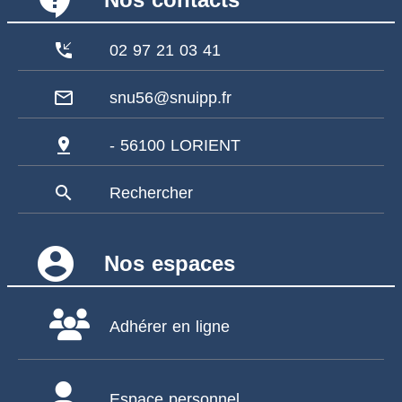
contact_support
phone_callback
02 97 21 03 41
mail_outline
snu56@snuipp.fr
pin_drop
- 56100 LORIENT
search
Rechercher
account_circle
Nos espaces
Adhérer en ligne
Espace personnel