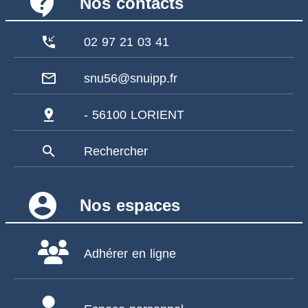
contact_support
Nos contacts
phone_callback
02 97 21 03 41
mail_outline
snu56@snuipp.fr
pin_drop
- 56100 LORIENT
search
Rechercher
account_circle
Nos espaces
Adhérer en ligne