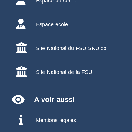
Espace personnel
Espace école
Site National du FSU-SNUipp
Site National de la FSU
remove_red_eye
A voir aussi
Mentions légales