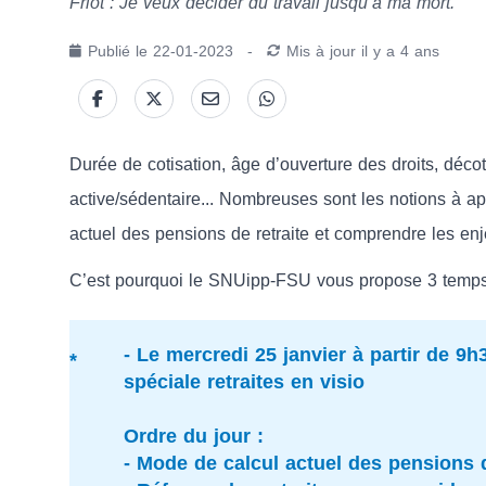
Friot : Je veux décider du travail jusqu’à ma mort.
Publié le
22-01-2023
-
Mis à jour
il y a 4 ans
Durée de cotisation, âge d’ouverture des droits, déco
active/sédentaire... Nombreuses sont les notions à 
actuel des pensions de retraite et comprendre les enj
C’est pourquoi le SNUipp-FSU vous propose 3 temps 
-
Le mercredi 25 janvier à partir de 9
spéciale retraites
en visio
Ordre du jour :
- Mode de calcul actuel des pensions 