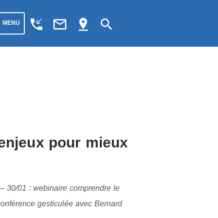
phone_callback
mail_outline
pin_drop
search
MENU
 enjeux pour mieux
; – 30/01 : webinaire comprendre le
conférence gesticulée avec Bernard