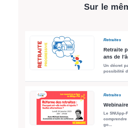
Sur le mê
Retraites
Retraite 
ans de l'â
Un décret pa
possibilité 
Retraites
Webinaire
Le SNUipp-F
comprendre s
go...