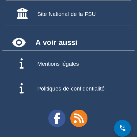
Site National de la FSU
remove_red_eye
A voir aussi
Mentions légales
Politiques de confidentialité
phone_callback