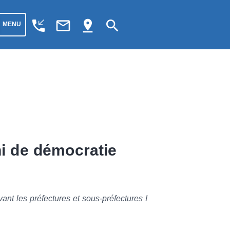
phone_callback
mail_outline
pin_drop
search
MENU
ni de démocratie
ant les préfectures et sous-préfectures !