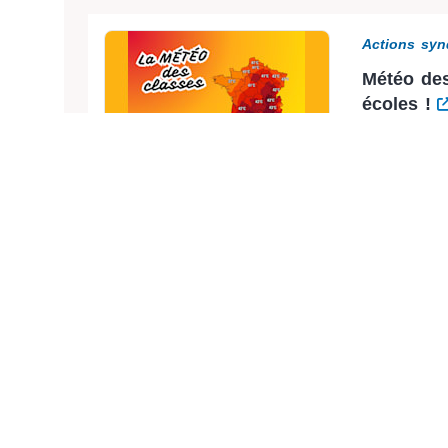
Actions syn
Météo des
écoles !
2 canicules
annonce du 
Actions syn
L'inclusi
Déjà près de
Ensemble, i
CNH...
A