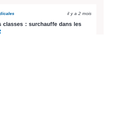
dicales
il y a 2 mois
 classes : surchauffe dans les
 en 3 semaines et toujours aucune
ministère !
dicales
il y a 2 mois
on, donnons-lui les moyens
 90 000 signatures pour la pétition.
mposons le rapport de force avant la
ctions syndicales
il y a 3 mois