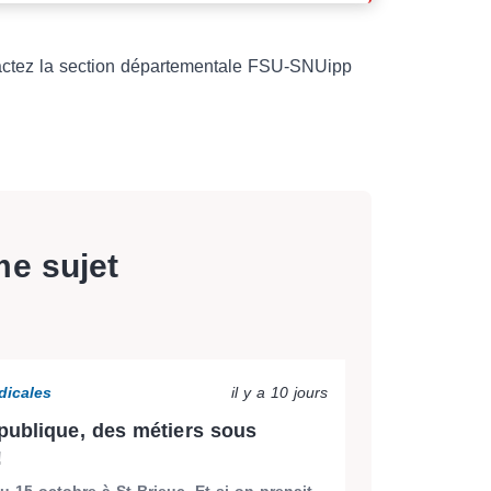
actez la section départementale FSU-SNUipp
me sujet
dicales
il y a 10 jours
publique, des métiers sous
!
 15 octobre à St Brieuc. Et si on prenait