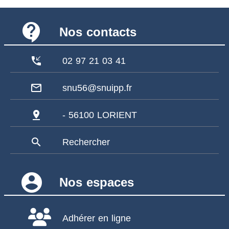
contact_support
Nos contacts
phone_callback
02 97 21 03 41
mail_outline
snu56@snuipp.fr
pin_drop
- 56100 LORIENT
search
Rechercher
account_circle
Nos espaces
Adhérer en ligne