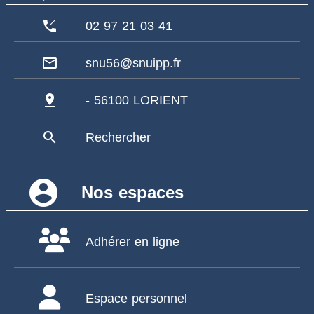
phone_callback
02 97 21 03 41
mail_outline
snu56@snuipp.fr
pin_drop
- 56100 LORIENT
search
Rechercher
account_circle
Nos espaces
Adhérer en ligne
Espace personnel