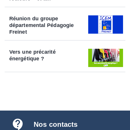
Réunion du groupe
départemental Pédagogie
Freinet
Vers une précarité
énergétique ?
contact_support
Nos contacts