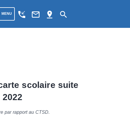
phone_callback
mail_outline
pin_drop
search
MENU
arte scolaire suite
 2022
re par rapport au CTSD.