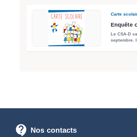
Carte scolai
Enquête c
Le CSA-D car
septembre. I
contact_support
Nos contacts