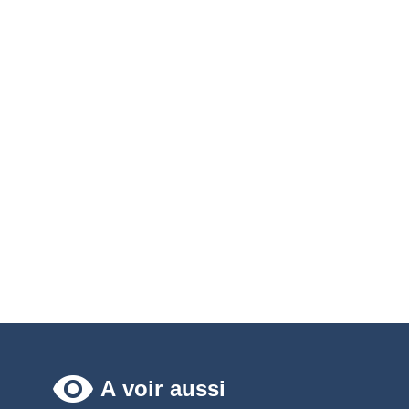
remove_red_eye
A voir aussi