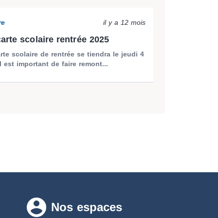
re
il y a 12 mois
arte scolaire rentrée 2025
te scolaire de rentrée se tiendra le jeudi 4
l est important de faire remont...
account_circle
Nos espaces