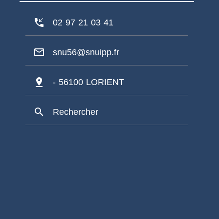
phone_callback
02 97 21 03 41
mail_outline
snu56@snuipp.fr
pin_drop
- 56100 LORIENT
search
Rechercher