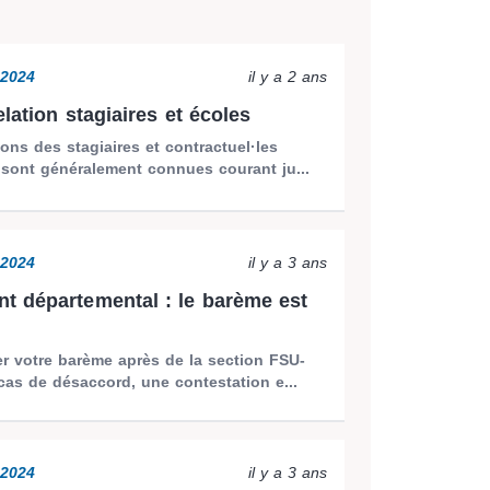
2024
il y a 2 ans
lation stagiaires et écoles
ions des stagiaires et contractuel·les
 sont généralement connues courant ju...
2024
il y a 3 ans
 départemental : le barème est
ier votre barème après de la section FSU-
as de désaccord, une contestation e...
2024
il y a 3 ans