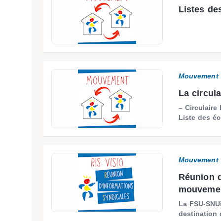
Listes d
Mouvement 
La circul
– Circulaire
Liste des éc
Mouvement 
Réunion d
mouvemen
La FSU-SNUi
destination 