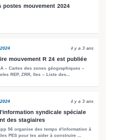
es postes mouvement 2024
2024
il y a 3 ans
aire mouvement R 24 est publiée
 IA – Cartes des zones géographiques –
oles REP, ZRR, Iles – Liste des...
2024
il y a 3 ans
'information syndicale spéciale
t des stagiaires
pp 56 organise des temps d'information à
des PES pour les aider à construire ...