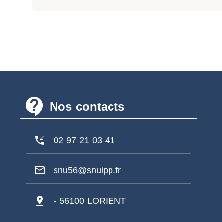
contact_support
Nos contacts
phone_callback
02 97 21 03 41
mail_outline
snu56@snuipp.fr
pin_drop
- 56100 LORIENT