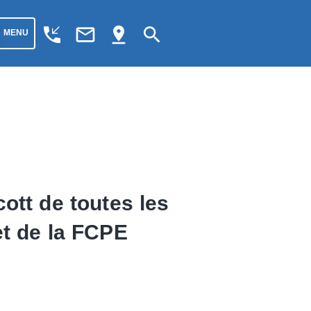
phone_callback
mail_outline
pin_drop
search
MENU
ott de toutes les
et de la FCPE